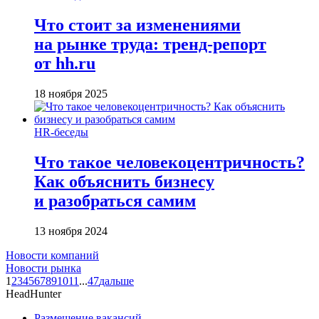
Что стоит за изменениями
на рынке труда: тренд-репорт
от hh.ru
18 ноября 2025
HR-беседы
Что такое человеко­центричность?
Как объяснить бизнесу
и разобраться самим
13 ноября 2024
Новости компаний
Новости рынка
1
2
3
4
5
6
7
8
9
10
11
...
47
дальше
HeadHunter
Размещение вакансий